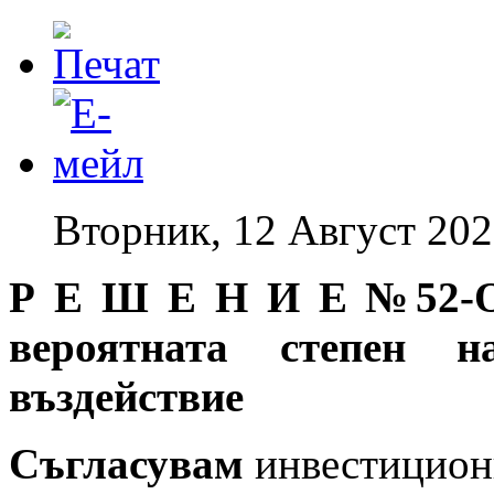
Вторник, 12 Август 202
Р Е Ш Е Н И Е №52-ОС
вероятната степен н
въздействие
Съгласувам
инвестицион