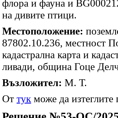
флора и фауна и BG00021
на дивите птици.
Местоположение:
поземл
87802.10.236, местност П
кадастрална карта и кадас
ливади, община Гоце Делч
Възложител:
М. Т.
Oт
тук
може да изтеглите 
Решение №53-ОС/2025 