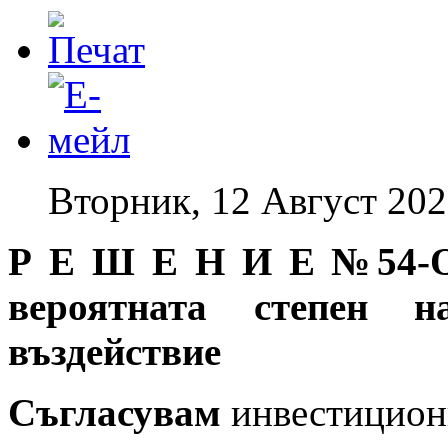
Вторник, 12 Август 202
Р Е Ш Е Н И Е №54-ОС
вероятната степен н
въздействие
Съгласувам
инвестицион