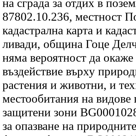
на сграда за отдих в позе
87802.10.236, местност П
кадастрална карта и кадас
ливади, община Гоце Делче
няма вероятност да окаже
въздействие върху природ
растения и животни, и тех
местообитания на видове 
защитени зони BG000102
за опазване на природнит