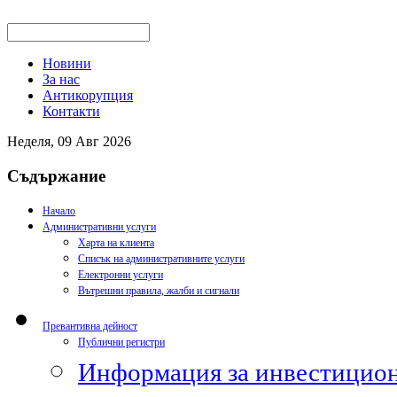
Новини
За нас
Антикорупция
Контакти
Неделя, 09 Авг 2026
Съдържание
Начало
Административни услуги
Харта на клиента
Списък на административните услуги
Електронни услуги
Вътрешни правила, жалби и сигнали
Превантивна дейност
Публични регистри
Информация за инвестицион