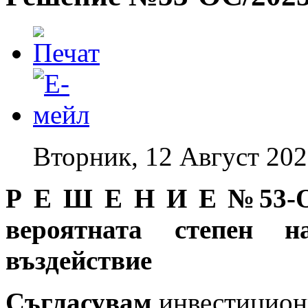
Вторник, 12 Август 202
Р Е Ш Е Н И Е №53-ОС
вероятната степен н
въздействие
Съгласувам
инвестицион