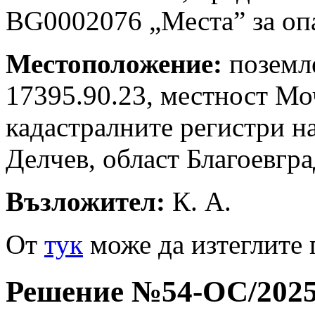
BG0002076 „Места” за опа
Местоположение:
поземл
17395.90.23, местност Мо
кадастралните регистри н
Делчев, област Благоевгра
Възложител:
К. А.
Oт
тук
може да изтеглите 
Решение №54-ОС/2025 