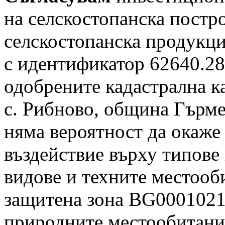
на селскостопанска постр
селскостопанска продукци
с идентификатор 62640.28
одобрените кадастрална к
с. Рибново, община Гърмен
няма вероятност да окаже
въздействие върху типове
видове и техните местооби
защитена зона BG0001021 
природните местообитания