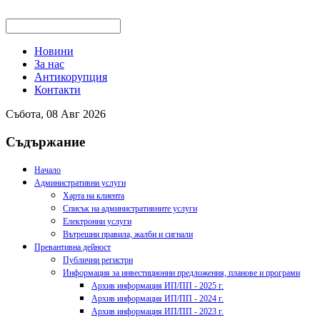
Новини
За нас
Антикорупция
Контакти
Събота, 08 Авг 2026
Съдържание
Начало
Административни услуги
Харта на клиента
Списък на административните услуги
Електронни услуги
Вътрешни правила, жалби и сигнали
Превантивна дейност
Публични регистри
Информация за инвестиционни предложения, планове и програми
Архив информация ИП/ПП - 2025 г.
Архив информация ИП/ПП - 2024 г.
Архив информация ИП/ПП - 2023 г.