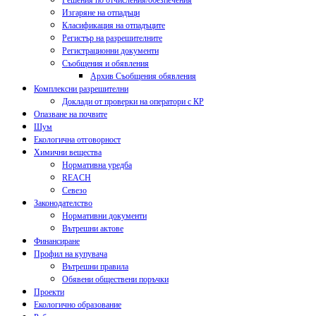
Решения по отчисления/обезпечения
Изгаряне на отпадъци
Класификация на отпадъците
Регистър на разрешителните
Регистрационни документи
Съобщения и обявления
Архив Съобщения обявления
Комплексни разрешителни
Доклади от проверки на оператори с КР
Опазване на почвите
Шум
Екологична отговорност
Химични вещества
Нормативна уредба
REACH
Севезо
Законодателство
Нормативни документи
Вътрешни актове
Финансиране
Профил на купувача
Вътрешни правила
Обявени обществени поръчки
Проекти
Екологично образование