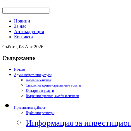
Новини
За нас
Антикорупция
Контакти
Събота, 08 Авг 2026
Съдържание
Начало
Административни услуги
Харта на клиента
Списък на административните услуги
Електронни услуги
Вътрешни правила, жалби и сигнали
Превантивна дейност
Публични регистри
Информация за инвестицион