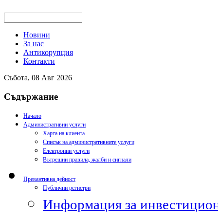
Новини
За нас
Антикорупция
Контакти
Събота, 08 Авг 2026
Съдържание
Начало
Административни услуги
Харта на клиента
Списък на административните услуги
Електронни услуги
Вътрешни правила, жалби и сигнали
Превантивна дейност
Публични регистри
Информация за инвестицион