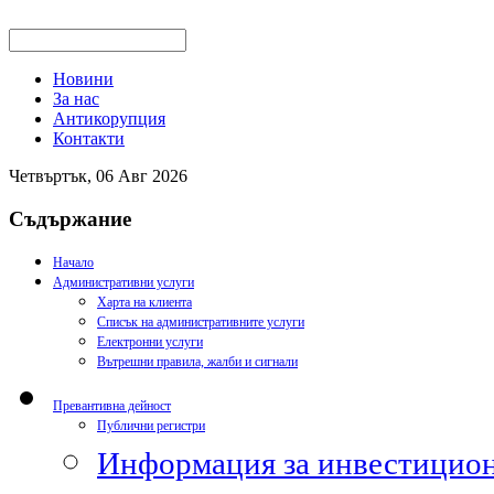
Новини
За нас
Антикорупция
Контакти
Четвъртък, 06 Авг 2026
Съдържание
Начало
Административни услуги
Харта на клиента
Списък на административните услуги
Електронни услуги
Вътрешни правила, жалби и сигнали
Превантивна дейност
Публични регистри
Информация за инвестицион