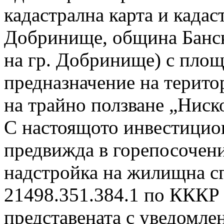
кадастрална карта и кадас
Добринище, община Банск
на гр. Добринище) с площ 
предназначение на терито
на трайно ползване „Ниско
С настоящото инвестицио
предвижда в горепосочени
надстройка на жилищна с
21498.351.384.1 по КККР
представената с уведомле