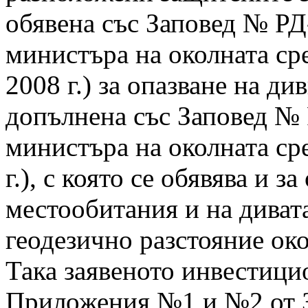
обявена със Заповед № РД-
министъра на околната сре
2008 г.) за опазване на ди
допълнена със Заповед № 
министъра на околната сре
г.), с която се обявява и 
местообитания и на дивата
геодезично разстояние око
Така заявеното инвестици
Приложения №1 и №2 от За