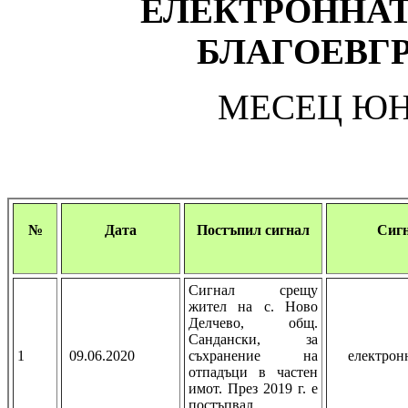
ЕЛЕКТРОННАТ
БЛАГОЕВГР
МЕСЕЦ ЮН
№
Дата
Постъпил сигнал
Сиг
Сигнал срещу
жител на с. Ново
Делчево, общ.
Сандански, за
1
09.06.2020
съхранение на
електрон
отпадъци в частен
имот. През 2019 г. е
постъпвал