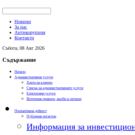
Новини
За нас
Антикорупция
Контакти
Събота, 08 Авг 2026
Съдържание
Начало
Административни услуги
Харта на клиента
Списък на административните услуги
Електронни услуги
Вътрешни правила, жалби и сигнали
Превантивна дейност
Публични регистри
Информация за инвестицион