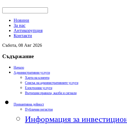
Новини
За нас
Антикорупция
Контакти
Събота, 08 Авг 2026
Съдържание
Начало
Административни услуги
Харта на клиента
Списък на административните услуги
Електронни услуги
Вътрешни правила, жалби и сигнали
Превантивна дейност
Публични регистри
Информация за инвестицион