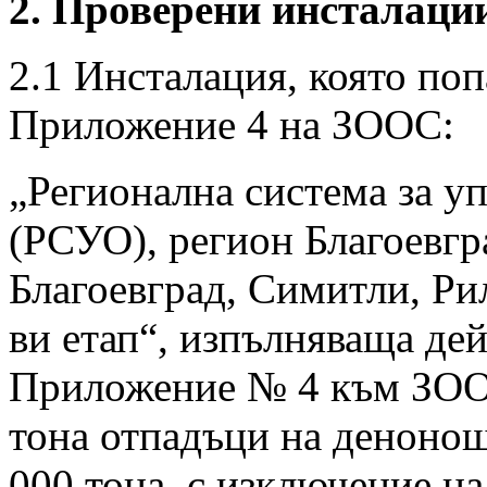
2. Проверени инсталации
2.1 Инсталация, която попа
Приложение 4 на ЗООС:
„Регионална система за у
(РСУО), регион Благоевг
Благоевград, Симитли, Ри
ви етап“, изпълняваща дей
Приложение № 4 към ЗОО
тона отпадъци на денонощ
000 тона, с изключение на