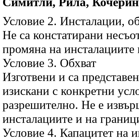
Симитли, Рила, Кочерино
Условие 2. Инсталации, о
Не са констатирани несъо
промяна на инсталациите 
Условие 3. Обхват
Изготвени и са представе
изискани с конкретни усл
разрешително. Не е извър
инсталациите и на границ
Условие 4. Капацитет на 