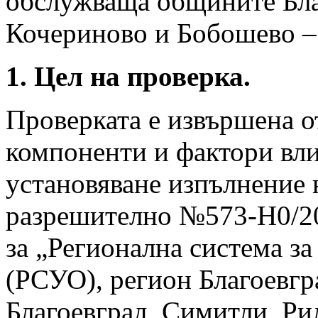
обслужваща общините Бла
Кочериново и Бобошево – 
1. Цел на проверка.
Проверката е извършена о
компоненти и фактори вли
установяване изпълнение 
разрешително №573-H0/20
за „Регионална система за
(РСУО), регион Благоевг
Благоевград, Симитли, Ри