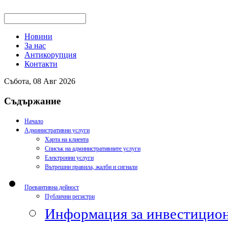
Новини
За нас
Антикорупция
Контакти
Събота, 08 Авг 2026
Съдържание
Начало
Административни услуги
Харта на клиента
Списък на административните услуги
Електронни услуги
Вътрешни правила, жалби и сигнали
Превантивна дейност
Публични регистри
Информация за инвестицион