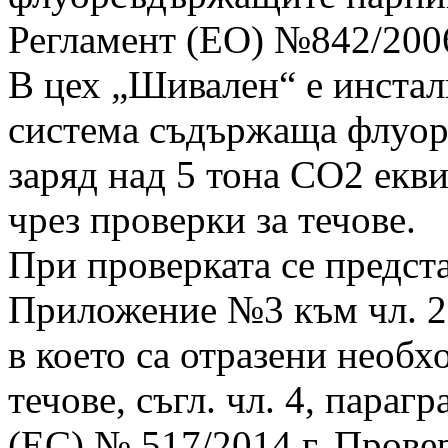
Регламент (ЕО) №842/200
В цех „Шивален“ е инста
система съдържаща флуор
заряд над 5 тона СО2 екв
чрез проверки за течове.
При проверката се предста
Приложение №3 към чл. 29,
в което са отразени необ
течове, съгл. чл. 4, параг
(ЕС) № 517/2014 г. Провер