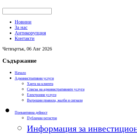
Новини
За нас
Антикорупция
Контакти
Четвъртък, 06 Авг 2026
Съдържание
Начало
Административни услуги
Харта на клиента
Списък на административните услуги
Електронни услуги
Вътрешни правила, жалби и сигнали
Превантивна дейност
Публични регистри
Информация за инвестицион