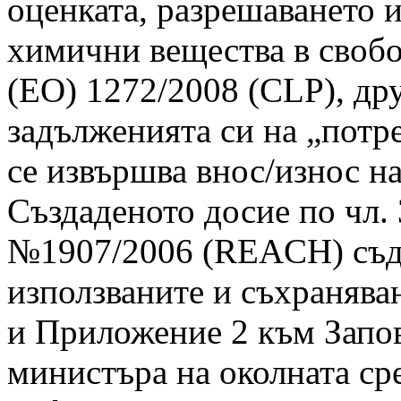
оценката, разрешаването 
химични вещества в свобо
(ЕО) 1272/2008 (CLP), др
задълженията си на „потре
се извършва внос/износ н
Създаденото досие по чл. 
№1907/2006 (REACH) съд
използваните и съхраняв
и Приложение 2 към Запов
министъра на околната ср