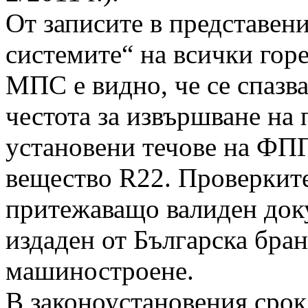
От записите в представен
системите“ на всички горе
МПС е видно, че се спазв
честота за извършване на 
установени течове на ФПГ
вещество R22. Проверките
притежаващо валиден док
издаден от Българска бра
машиностроене.
В законоустановения срок