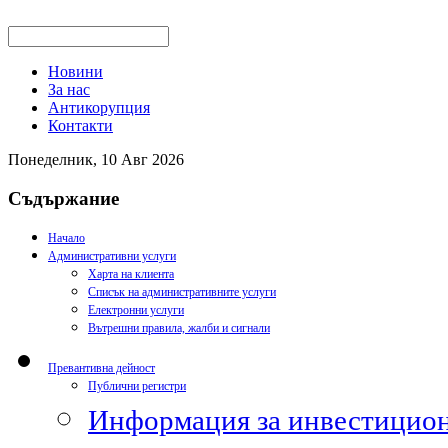
Новини
За нас
Антикорупция
Контакти
Понеделник, 10 Авг 2026
Съдържание
Начало
Административни услуги
Харта на клиента
Списък на административните услуги
Електронни услуги
Вътрешни правила, жалби и сигнали
Превантивна дейност
Публични регистри
Информация за инвестицион