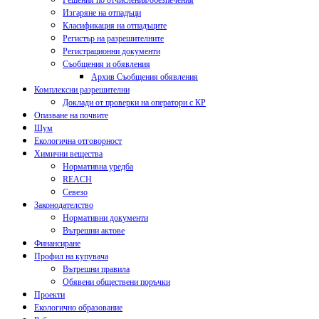
Решения по отчисления/обезпечения
Изгаряне на отпадъци
Класификация на отпадъците
Регистър на разрешителните
Регистрационни документи
Съобщения и обявления
Архив Съобщения обявления
Комплексни разрешителни
Доклади от проверки на оператори с КР
Опазване на почвите
Шум
Екологична отговорност
Химични вещества
Нормативна уредба
REACH
Севезо
Законодателство
Нормативни документи
Вътрешни актове
Финансиране
Профил на купувача
Вътрешни правила
Обявени обществени поръчки
Проекти
Екологично образование