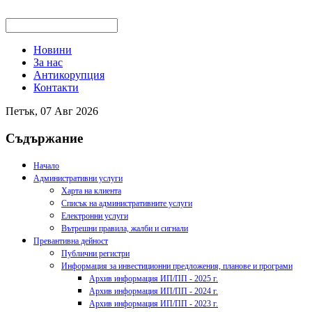
Новини
За нас
Антикорупция
Контакти
Петък, 07 Авг 2026
Съдържание
Начало
Административни услуги
Харта на клиента
Списък на административните услуги
Електронни услуги
Вътрешни правила, жалби и сигнали
Превантивна дейност
Публични регистри
Информация за инвестиционни предложения, планове и програми
Архив информация ИП/ПП - 2025 г.
Архив информация ИП/ПП - 2024 г.
Архив информация ИП/ПП - 2023 г.