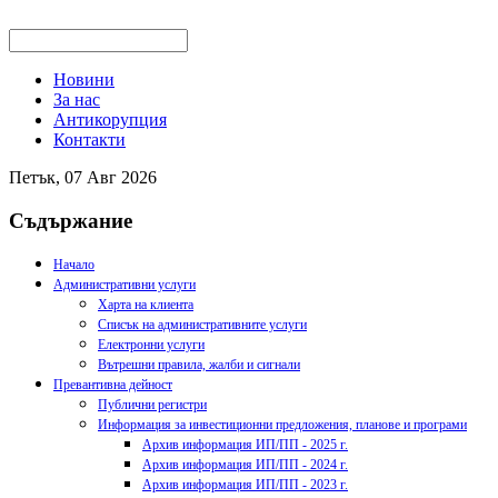
Новини
За нас
Антикорупция
Контакти
Петък, 07 Авг 2026
Съдържание
Начало
Административни услуги
Харта на клиента
Списък на административните услуги
Електронни услуги
Вътрешни правила, жалби и сигнали
Превантивна дейност
Публични регистри
Информация за инвестиционни предложения, планове и програми
Архив информация ИП/ПП - 2025 г.
Архив информация ИП/ПП - 2024 г.
Архив информация ИП/ПП - 2023 г.