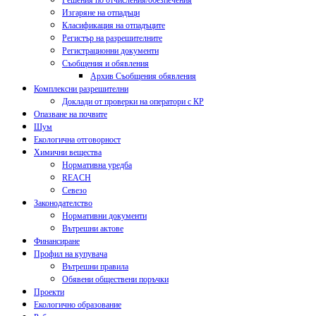
Решения по отчисления/обезпечения
Изгаряне на отпадъци
Класификация на отпадъците
Регистър на разрешителните
Регистрационни документи
Съобщения и обявления
Архив Съобщения обявления
Комплексни разрешителни
Доклади от проверки на оператори с КР
Опазване на почвите
Шум
Екологична отговорност
Химични вещества
Нормативна уредба
REACH
Севезо
Законодателство
Нормативни документи
Вътрешни актове
Финансиране
Профил на купувача
Вътрешни правила
Обявени обществени поръчки
Проекти
Екологично образование