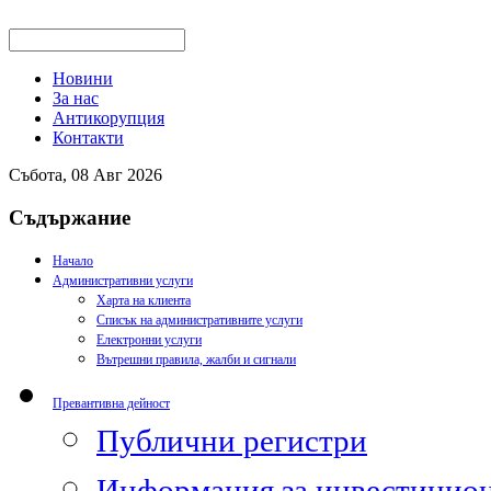
Новини
За нас
Антикорупция
Контакти
Събота, 08 Авг 2026
Съдържание
Начало
Административни услуги
Харта на клиента
Списък на административните услуги
Електронни услуги
Вътрешни правила, жалби и сигнали
Превантивна дейност
Публични регистри
Информация за инвестицион