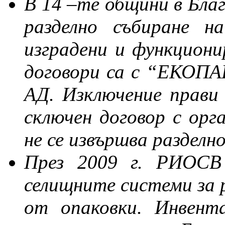
В 14 –те общини в Благ
разделно събиране н
изградени и функцион
договори са с “ЕКОПА
АД. Изключение прави
сключен договор с орг
не се извършва разделн
През 2009 г. РИОСВ 
селищните системи за 
от опаковки. Инвент