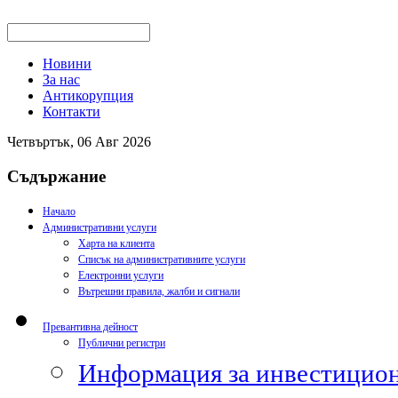
Новини
За нас
Антикорупция
Контакти
Четвъртък, 06 Авг 2026
Съдържание
Начало
Административни услуги
Харта на клиента
Списък на административните услуги
Електронни услуги
Вътрешни правила, жалби и сигнали
Превантивна дейност
Публични регистри
Информация за инвестицион