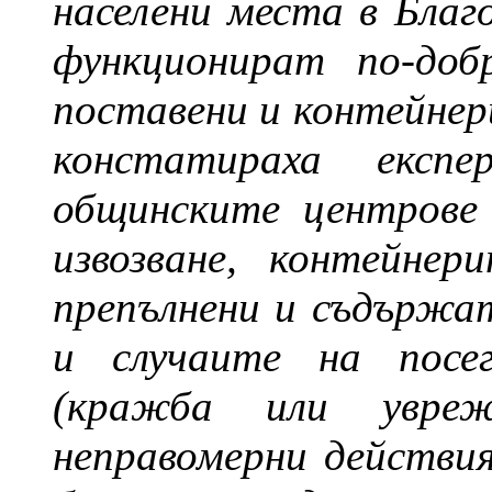
населени места в Благ
функционират по-доб
поставени и контейнер
констатираха експ
общинските центрове
извозване, контейнер
препълнени и съдържат
и случаите на посег
(кражба или увре
неправомерни действи