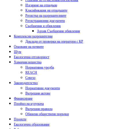
Решения по отчисления/обезпечения
Изгаряне на отпадъци
Класификация на отпадъците
Регистър на разрешителните
Регистрационни документи
Съобщения и обявления
Архив Съобщения обявления
Комплексни разрешителни
Доклади от проверки на оператори с КР
Опазване на почвите
Шум
Екологична отговорност
Химични вещества
Нормативна уредба
REACH
Севезо
Законодателство
Нормативни документи
Вътрешни актове
Финансиране
Профил на купувача
Вътрешни правила
Обявени обществени поръчки
Проекти
Екологично образование