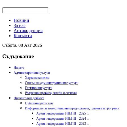
Новини
За нас
Антикорупция
Контакти
Събота, 08 Авг 2026
Съдържание
Начало
Административни услуги
Харта на клиента
Списък на административните услуги
Електронни услуги
Вътрешни правила, жалби и сигнали
Превантивна дейност
Публични регистри
Информация за инвестиционни предложения, планове и програми
Архив информация ИП/ПП - 2025 г.
Архив информация ИП/ПП - 2024 г.
Архив информация ИП/ПП - 2023 г.