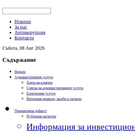
Новини
За нас
Антикорупция
Контакти
Събота, 08 Авг 2026
Съдържание
Начало
Административни услуги
Харта на клиента
Списък на административните услуги
Електронни услуги
Вътрешни правила, жалби и сигнали
Превантивна дейност
Публични регистри
Информация за инвестицион