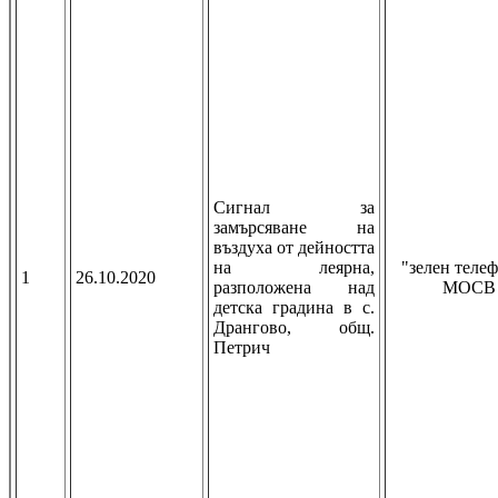
Сигнал за
замърсяване на
въздуха от дейността
на леярна,
"зелен телеф
1
26.10.2020
разположена над
МОСВ
детска градина в с.
Дрангово, общ.
Петрич