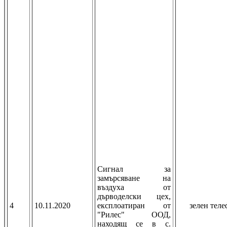
Сигнал за
замърсяване на
въздуха от
дърводелски цех,
4
10.11.2020
експлоатиран от
зелен тел
"Рилес" ООД,
находящ се в с.