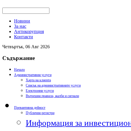
Новини
За нас
Антикорупция
Контакти
Четвъртък, 06 Авг 2026
Съдържание
Начало
Административни услуги
Харта на клиента
Списък на административните услуги
Електронни услуги
Вътрешни правила, жалби и сигнали
Превантивна дейност
Публични регистри
Информация за инвестицион