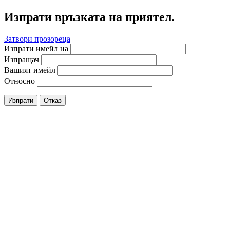
Изпрати връзката на приятел.
Затвори прозореца
Изпрати имейл на
Изпращач
Вашият имейл
Относно
Изпрати
Отказ