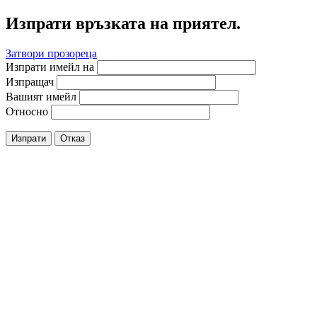
Изпрати връзката на приятел.
Затвори прозореца
Изпрати имейл на
Изпращач
Вашият имейл
Относно
Изпрати
Отказ