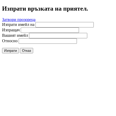
Изпрати връзката на приятел.
Затвори прозореца
Изпрати имейл на
Изпращач
Вашият имейл
Относно
Изпрати
Отказ