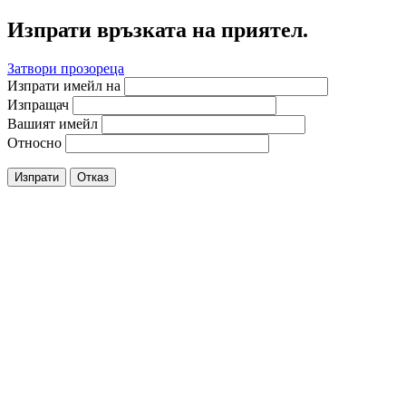
Изпрати връзката на приятел.
Затвори прозореца
Изпрати имейл на
Изпращач
Вашият имейл
Относно
Изпрати
Отказ