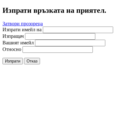
Изпрати връзката на приятел.
Затвори прозореца
Изпрати имейл на
Изпращач
Вашият имейл
Относно
Изпрати
Отказ