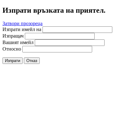
Изпрати връзката на приятел.
Затвори прозореца
Изпрати имейл на
Изпращач
Вашият имейл
Относно
Изпрати
Отказ