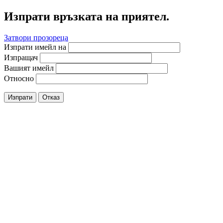
Изпрати връзката на приятел.
Затвори прозореца
Изпрати имейл на
Изпращач
Вашият имейл
Относно
Изпрати
Отказ