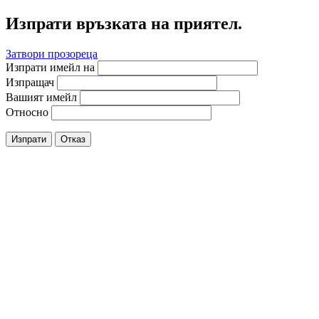
Изпрати връзката на приятел.
Затвори прозореца
Изпрати имейл на
Изпращач
Вашият имейл
Относно
Изпрати
Отказ