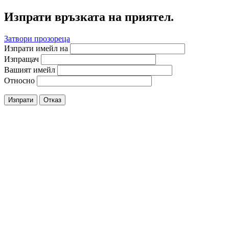
Изпрати връзката на приятел.
Затвори прозореца
Изпрати имейл на
Изпращач
Вашият имейл
Относно
Изпрати
Отказ