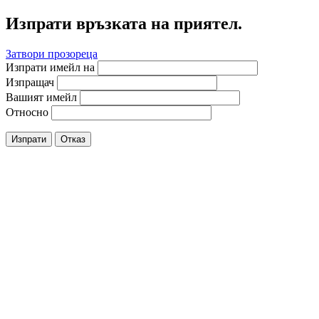
Изпрати връзката на приятел.
Затвори прозореца
Изпрати имейл на
Изпращач
Вашият имейл
Относно
Изпрати
Отказ