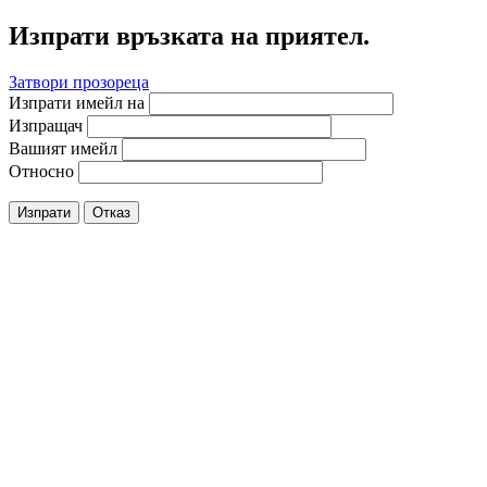
Изпрати връзката на приятел.
Затвори прозореца
Изпрати имейл на
Изпращач
Вашият имейл
Относно
Изпрати
Отказ