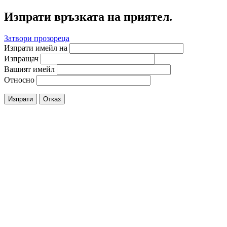
Изпрати връзката на приятел.
Затвори прозореца
Изпрати имейл на
Изпращач
Вашият имейл
Относно
Изпрати
Отказ