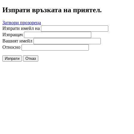
Изпрати връзката на приятел.
Затвори прозореца
Изпрати имейл на
Изпращач
Вашият имейл
Относно
Изпрати
Отказ