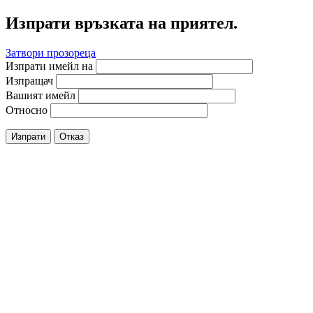
Изпрати връзката на приятел.
Затвори прозореца
Изпрати имейл на
Изпращач
Вашият имейл
Относно
Изпрати
Отказ