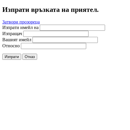
Изпрати връзката на приятел.
Затвори прозореца
Изпрати имейл на
Изпращач
Вашият имейл
Относно
Изпрати
Отказ