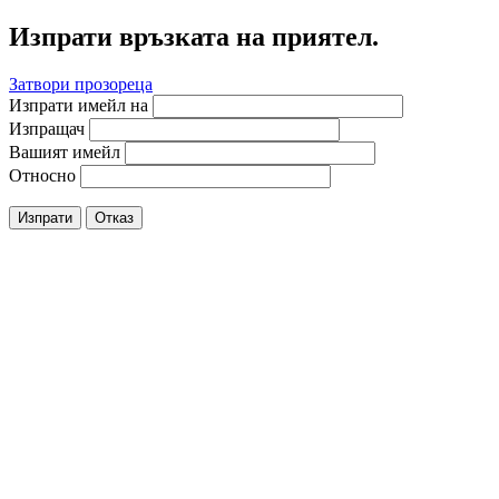
Изпрати връзката на приятел.
Затвори прозореца
Изпрати имейл на
Изпращач
Вашият имейл
Относно
Изпрати
Отказ