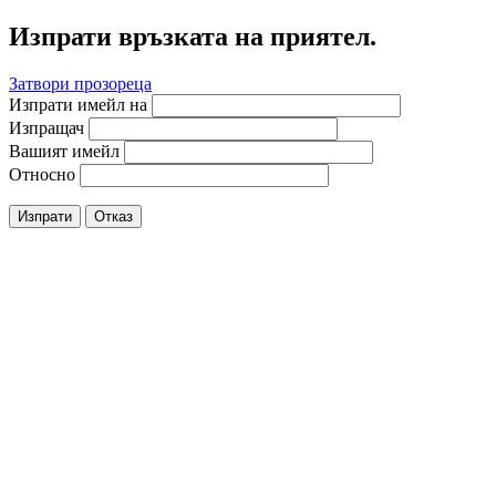
Изпрати връзката на приятел.
Затвори прозореца
Изпрати имейл на
Изпращач
Вашият имейл
Относно
Изпрати
Отказ