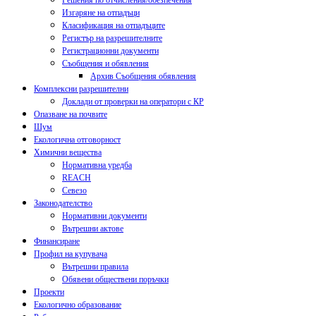
Решения по отчисления/обезпечения
Изгаряне на отпадъци
Класификация на отпадъците
Регистър на разрешителните
Регистрационни документи
Съобщения и обявления
Архив Съобщения обявления
Комплексни разрешителни
Доклади от проверки на оператори с КР
Опазване на почвите
Шум
Екологична отговорност
Химични вещества
Нормативна уредба
REACH
Севезо
Законодателство
Нормативни документи
Вътрешни актове
Финансиране
Профил на купувача
Вътрешни правила
Обявени обществени поръчки
Проекти
Екологично образование