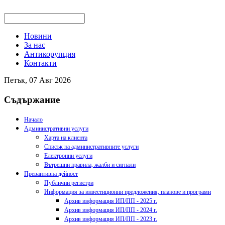
Новини
За нас
Антикорупция
Контакти
Петък, 07 Авг 2026
Съдържание
Начало
Административни услуги
Харта на клиента
Списък на административните услуги
Електронни услуги
Вътрешни правила, жалби и сигнали
Превантивна дейност
Публични регистри
Информация за инвестиционни предложения, планове и програми
Архив информация ИП/ПП - 2025 г.
Архив информация ИП/ПП - 2024 г.
Архив информация ИП/ПП - 2023 г.