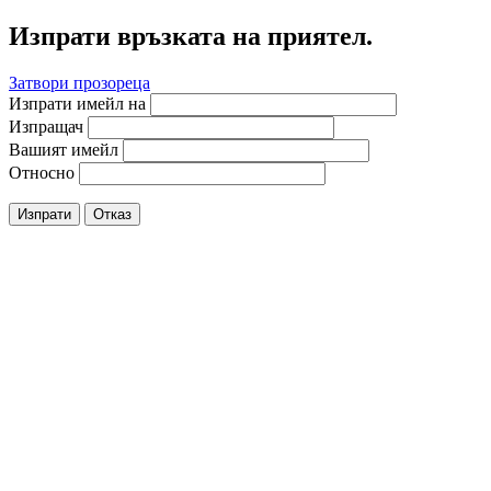
Изпрати връзката на приятел.
Затвори прозореца
Изпрати имейл на
Изпращач
Вашият имейл
Относно
Изпрати
Отказ