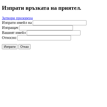
Изпрати връзката на приятел.
Затвори прозореца
Изпрати имейл на
Изпращач
Вашият имейл
Относно
Изпрати
Отказ