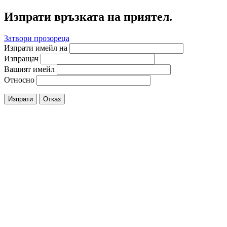
Изпрати връзката на приятел.
Затвори прозореца
Изпрати имейл на
Изпращач
Вашият имейл
Относно
Изпрати
Отказ