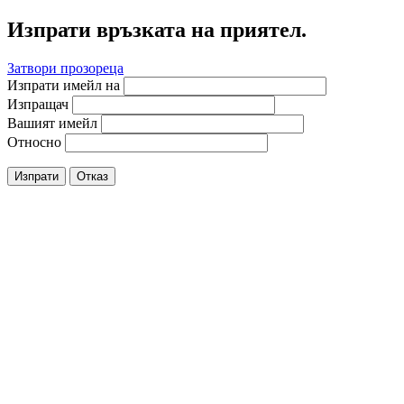
Изпрати връзката на приятел.
Затвори прозореца
Изпрати имейл на
Изпращач
Вашият имейл
Относно
Изпрати
Отказ