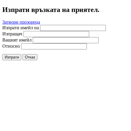
Изпрати връзката на приятел.
Затвори прозореца
Изпрати имейл на
Изпращач
Вашият имейл
Относно
Изпрати
Отказ