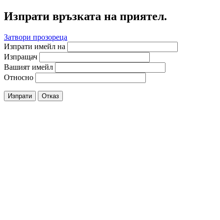
Изпрати връзката на приятел.
Затвори прозореца
Изпрати имейл на
Изпращач
Вашият имейл
Относно
Изпрати
Отказ