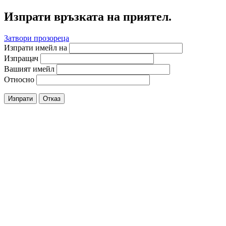
Изпрати връзката на приятел.
Затвори прозореца
Изпрати имейл на
Изпращач
Вашият имейл
Относно
Изпрати
Отказ