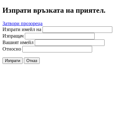
Изпрати връзката на приятел.
Затвори прозореца
Изпрати имейл на
Изпращач
Вашият имейл
Относно
Изпрати
Отказ