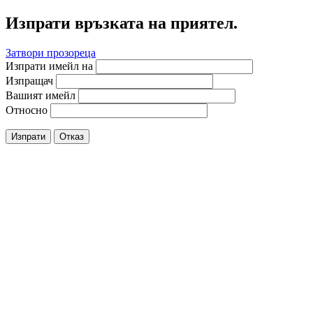
Изпрати връзката на приятел.
Затвори прозореца
Изпрати имейл на
Изпращач
Вашият имейл
Относно
Изпрати
Отказ