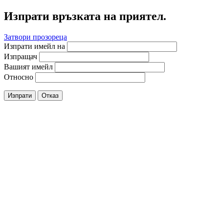
Изпрати връзката на приятел.
Затвори прозореца
Изпрати имейл на
Изпращач
Вашият имейл
Относно
Изпрати
Отказ