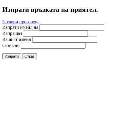
Изпрати връзката на приятел.
Затвори прозореца
Изпрати имейл на
Изпращач
Вашият имейл
Относно
Изпрати
Отказ