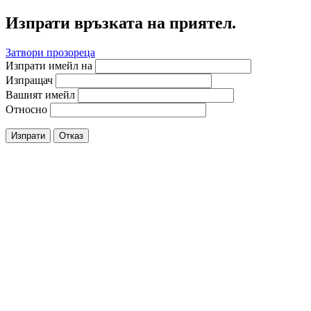
Изпрати връзката на приятел.
Затвори прозореца
Изпрати имейл на
Изпращач
Вашият имейл
Относно
Изпрати
Отказ