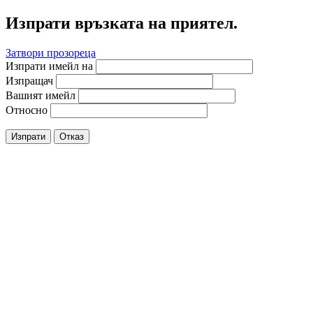
Изпрати връзката на приятел.
Затвори прозореца
Изпрати имейл на
Изпращач
Вашият имейл
Относно
Изпрати
Отказ