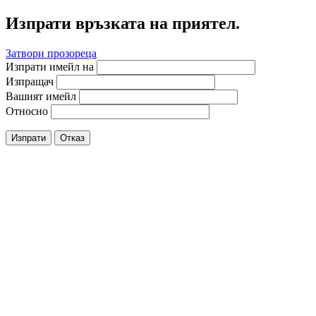
Изпрати връзката на приятел.
Затвори прозореца
Изпрати имейл на
Изпращач
Вашият имейл
Относно
Изпрати
Отказ