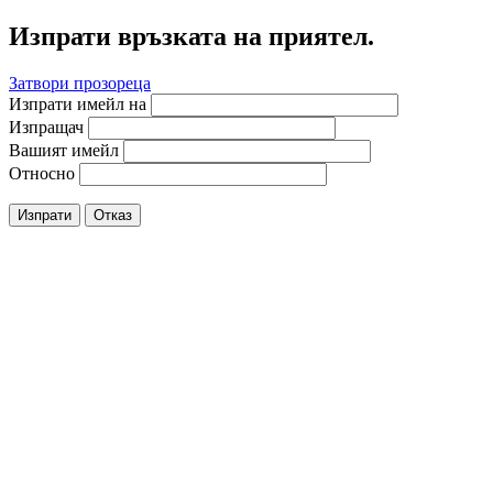
Изпрати връзката на приятел.
Затвори прозореца
Изпрати имейл на
Изпращач
Вашият имейл
Относно
Изпрати
Отказ